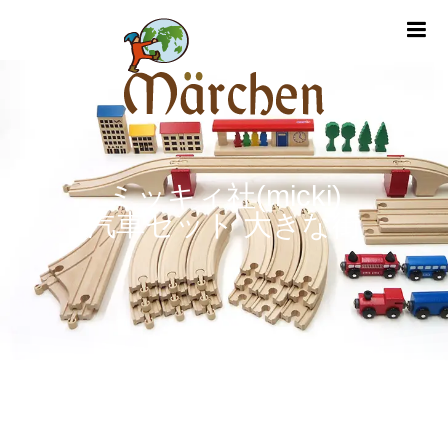
m
ミッキィ社(micki)
汽車セット 大きな街