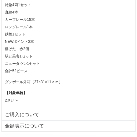
特急4両1セット
直線4本
カーブレール18本
ロングレール1本
鉄橋1セット
NEWポイント2本
橋げた 赤2個
駅と乗客1セット
ニュータウン1セット
合計52ピース
ダンボール外箱（37×31×11ｃｍ）
【対象年齢】
2さい〜
ご購入について
⾦額表⽰について