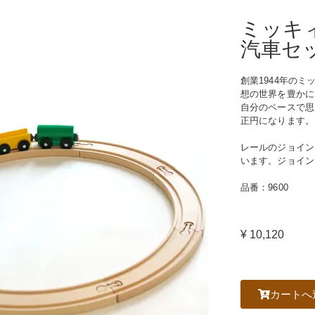
ミッキィ社
汽車セ
創業1944年の
想の世界を豊かに
自分のペースで思
正円になります。
レールのジョイン
います。ジョイン
品番：
9600
¥ 10,120
カートへ