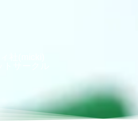
社(micki)
ットサークル