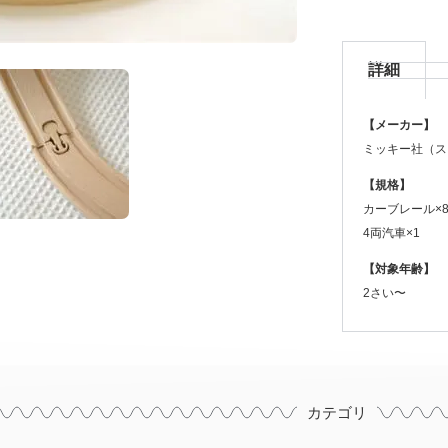
詳細
【メーカー】
ミッキー社（ス
【規格】
カーブレール×
4両汽車×1
【対象年齢】
2さい〜
カテゴリ