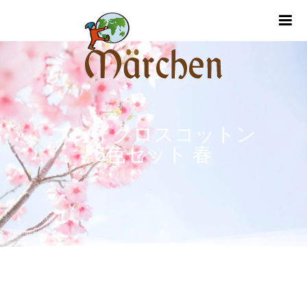
m
プレイクロスコットン
5色セット 春