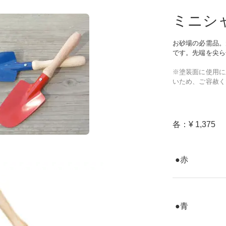
ミニシ
お砂場の必需品。
です。
先端を尖ら
※塗装面に使用に
いため、ご容赦く
各：¥ 1,375
●赤
●青