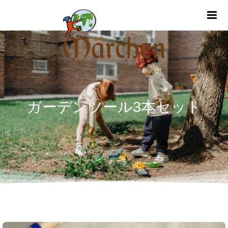
m
ガーデンツール3本セット