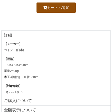
カートへ追加
詳細
【メーカー】
コイデ (日本)
【規格】
130×300×350mm
重量2500g
木玉3個付き（直径38mm）
【対象年齢】
1さい～4さい
ご購入について
⾦額表⽰について