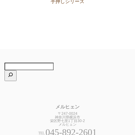
手押しシリーズ
メルヒェン
〒247-0024
神奈川県横浜市
栄区野七里1丁目30-2
メルヒェン
045-892-2601
TEL.