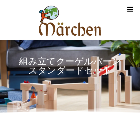
m
組み立てクーゲルバーン
スタンダードセット