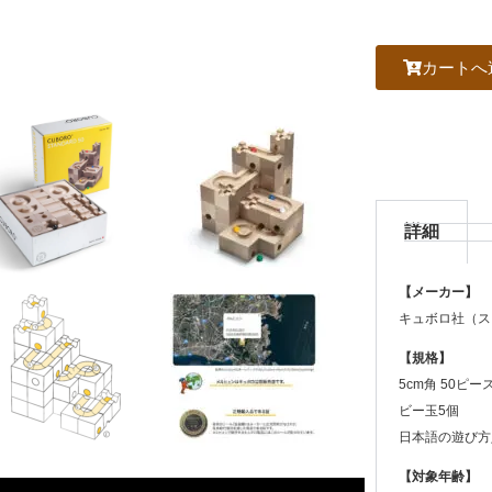
カートへ
詳細
【メーカー】
キュボロ社（
【規格】
5cm角
50
ピー
ビー玉5個
日本語の遊び方
【対象年齢】