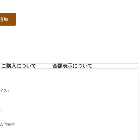
追加
ご購入について
⾦額表⽰について
スイス）
ス
入門書付