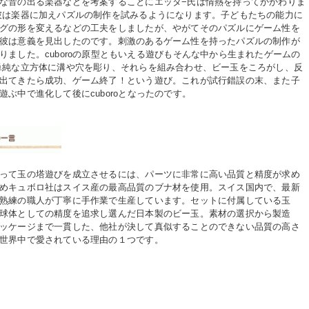
な音の出る楽器などを考案することにエッタ−氏は情熱を持ってかかわりま
彼は楽器に加えパズルの制作を試みるようになります。子どもたちの能力に
グの形を変えるなどの工夫をしましたが、やがてそのパズルにゲーム性を
彼は意義を見出したのです。刺激のあるゲーム性を持ったパズルの制作が
りました。cuboroの原型ともいえる遊びもそんな中から生まれたゲームの
単純な立方体に溝や穴を彫り、それらを組み合わせ、ビー玉をころがし、反
出てきたら成功、ゲーム終了！という遊び。これが試行錯誤の末、また子
遊ぶ中で進化して後にcuboroとなったのです。
って玉の塔遊びを成立させるには、パーツに非常に高い品質と精度が求め
めキュボロ社はスイス産の最高品質のブナ材を使用。スイス国内で、最新
熟練の職人が丁寧に手作業で生産しています。セットに付属している玉
球体としての精度を追求し選んだ日本製のビー玉。素材の選択から製造
ッケージまで一貫した、他社が決して真似することのできない品質の高さ
世界中で愛されている理由の１つです。