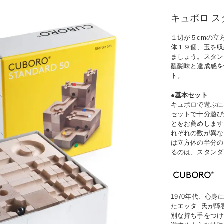
キュボロ ス
１辺が
５cm
の立
体１９個、玉を収
ましょう。スタン
醍醐味と達成感を
ト。
●基本セット
キュボロで遊ぶに
セットで十分遊び
とをお薦めします
れぞれの数が異な
は立方体の半分の
るのは、スタンダ
1970年代、心
たエッタ−氏が障
別な持ち手をつけ