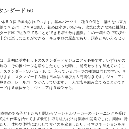
タンダード 50
方体５０個で構成されています。基本パーツ１１種３０個と、溝のない立方
納できるパーツＭＫ1個入。初めは小さい塔から、次第に大きな塔に挑戦し
ダード50で組み立てることができる塔の数は無数。この一箱のみで遊びの
十分に楽しむことができる、キュボロの原点であり、頂点ともいえるセッ
は、最初に基本セットのスタンダードかジュニアが必要です。いずれかの
込み、その後パーツを増やしたくなった時に、補充セットを加えていくこ
。スタンダード50・32・16は、入っているパーツの種類は同じですが、そ
ります。スタンダード３種は日本語の遊び方入門書付きです。ジュニアに
厚さの、レールパーツが入っています。一人で塔を組み立てることができ
ードは６歳位から、ジュニアは３歳位から。
身に障害のある子どもたちと関わるソーシャルワーカーのトレーニングを受け
害児の仕事を始めてまず最初に取り組んだのは楽器の開発でした。楽器に特
たり、体格や体型にあわせてサイズを変更したり、イマジネーションを刺