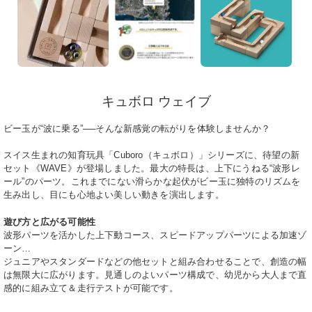
キュボロ ウェイブ
ビー玉が“波に乗る”──そんな新感覚の転がりを体験しませんか？
スイス生まれの知育玩具「Cuboro（キュボロ）」シリーズに、待望の新
セット《WAVE》が登場しました。
最大の特長は、上下にうねる“波形レ
ール”のパーツ。
これまでにない滑らかな起伏がビー玉に独特のリズムを
生み出し、目にも心地よい美しい動きを演出します。
遊び方と広がる可能性
波形パーツを活かした上下動コース、スピードアップパーツによる加速ゾ
ーン…
ジュニアやスタンダードなどの他セットと組み合わせることで、創造の幅
は無限大に広がります。
見通しのよいパーツ構成で、幼児から大人まで直
感的に組み立て＆走行テストが可能です。