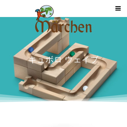
m
キュボロ ウェイブ