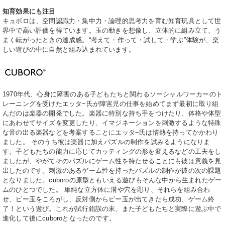
知育効果にも注目
キュボロは、空間認識力・集中力・論理的思考力を育む知育玩具として世
界中で高い評価を得ています。
玉の動きを想像し、立体的に組み立て、う
まく転がったときの達成感。
“考えて・作って・試して・学ぶ”体験が、楽
しい遊びの中に自然と組み込まれています。
1970年代、心身に障害のある子どもたちと関わるソーシャルワーカーのト
レーニングを受けたエッタ−氏が障害児の仕事を始めてまず最初に取り組
んだのは楽器の開発でした。楽器に特別な持ち手をつけたり、体格や体型
にあわせてサイズを変更したり、イマジネーションを刺激するような特殊
な音の出る楽器などを考案することにエッタ−氏は情熱を持ってかかわり
ました。 そのうち彼は楽器に加えパズルの制作を試みるようになりま
す。子どもたちの能力に応じてカッティングの形を変えるなどの工夫をし
ましたが、やがてそのパズルにゲーム性を持たせることにも彼は意義を見
出したのです。刺激のあるゲーム性を持ったパズルの制作が彼の次の課題
となりました。cuboroの原型ともいえる遊びもそんな中から生まれたゲー
ムのひとつでした。 単純な立方体に溝や穴を彫り、それらを組み合わ
せ、ビー玉をころがし、反対側からビー玉が出てきたら成功、ゲーム終
了！という遊び。これが試行錯誤の末、また子どもたちと実際に遊ぶ中で
進化して後にcuboroとなったのです。