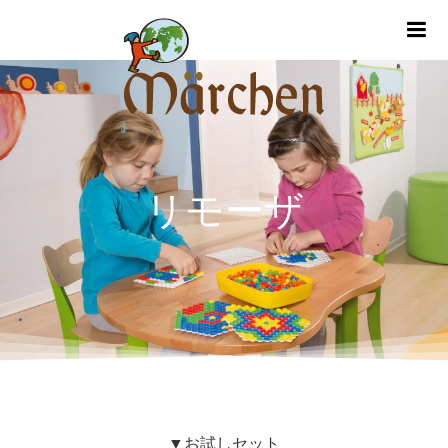
m
リモーザ
▼お試しセット