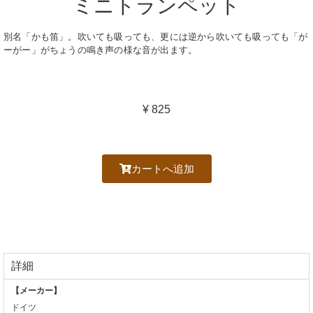
ミニトランペット
別名「かも笛」。吹いても吸っても、更には逆から吹いても吸っても「が
ーがー」がちょうの鳴き声の様な音が出ます。
¥ 825
カートへ追加
詳細
【メーカー】
ドイツ