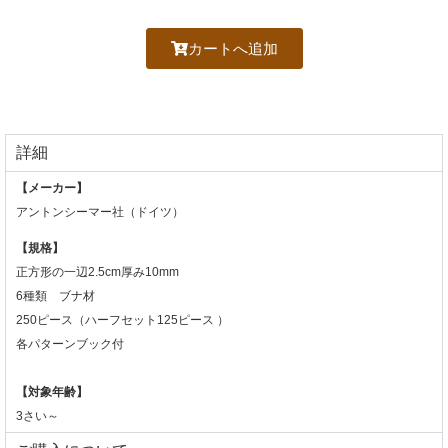
カートへ追加
詳細
【メーカー】
アントンシーマー社（ドイツ）
【規格】
正方形の一辺2.5cm厚み10mm
6種類 ブナ材
250ピース（ハーフセット125ピース ）
各パターンブック付
【対象年齢】
3さい～