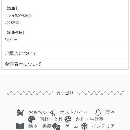
【規格】
トレイ9.5×4.5cm
8pcs木製
【対象年齢】
5さい〜
ご購入について
⾦額表⽰について
カテゴリ
おもちゃ
オストハイマー
楽器
画材・文具
創作・手仕事
絵本・書籍
ゲーム
インテリア