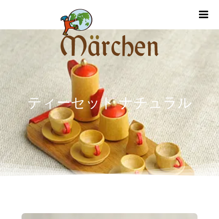
m
ティーセット ナチュラル