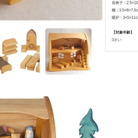
長椅子：2.5×10
棚：3.5×8×7.5
暖炉：3×5×11c
【対象年齢】
3さい