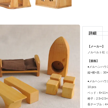
詳細
【メーカー】
ノルベルト社（
【規格】
●メルヘンハウ
縦×横×高： 30×4
●メルヘンハウ
10 pcs
ベッド：6×11×4
椅子：2.5×2.5×
長テーブル：4×13