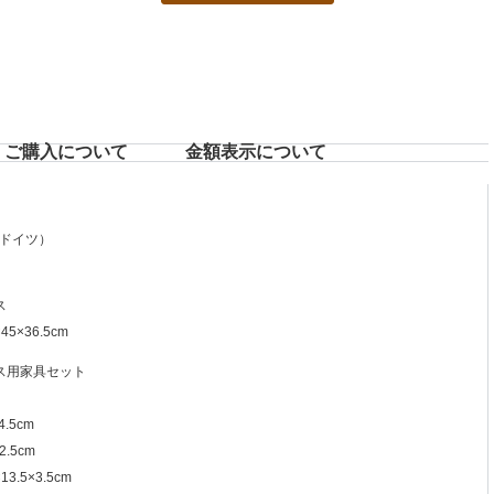
ご購入について
⾦額表⽰について
ドイツ）
ス
5×36.5cm
ス用家具セット
.5cm
2.5cm
.5×3.5cm