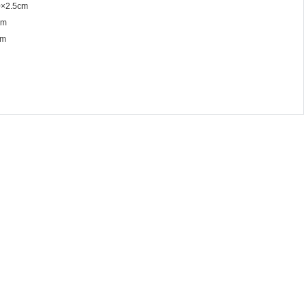
×2.5cm
cm
m