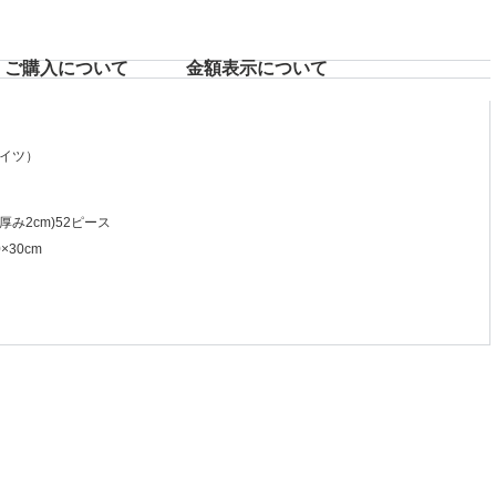
ご購入について
⾦額表⽰について
イツ）
厚み2cm)52ピース
30cm