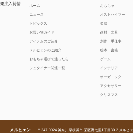
注発注入荷情
ホーム
おもちゃ
ニュース
オストハイマー
トピックス
楽器
お買い物ガイド
画材・文具
アイテムのご紹介
創作・手仕事
メルヒェンのご紹介
絵本・書籍
おもちゃ選びで迷ったら
ゲーム
シュタイナー関連一覧
インテリア
オーガニック
アクセサリー
クリスマス
メルヒェン
〒247-0024 神奈川県横浜市 栄区野七里1丁目30-2 メルヒ