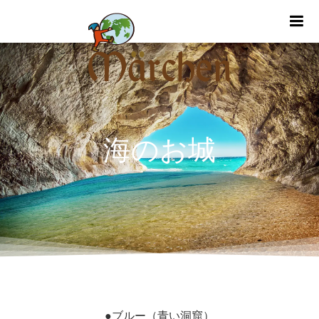
m
海のお城
●ブルー（青い洞窟）