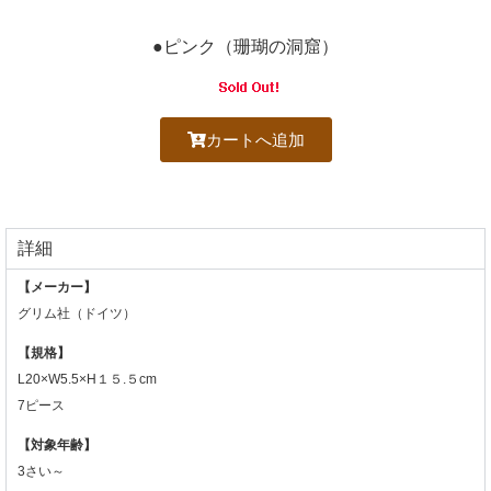
●ピンク（珊瑚の洞窟）
カートへ追加
詳細
【メーカー】
グリム社（ドイツ）
【規格】
L20×W5.5×H１５.５cm
7ピース
【対象年齢】
3さい～