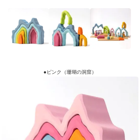
●ピンク（珊瑚の洞窟）