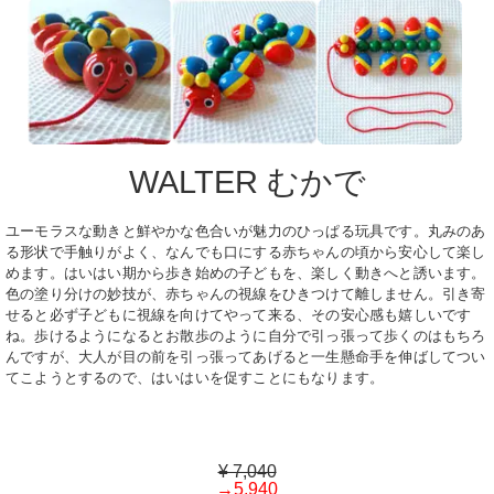
WALTER むかで
ユーモラスな動きと鮮やかな色合いが魅力のひっぱる玩具です。丸みのあ
る形状で手触りがよく、なんでも口にする赤ちゃんの頃から安心して楽し
めます。はいはい期から歩き始めの子どもを、楽しく動きへと誘います。
色の塗り分けの妙技が、赤ちゃんの視線をひきつけて離しません。引き寄
せると必ず子どもに視線を向けてやって来る、その安心感も嬉しいです
ね。歩けるようになるとお散歩のように自分で引っ張って歩くのはもちろ
んですが、大人が目の前を引っ張ってあげると一生懸命手を伸ばしてつい
てこようとするので、はいはいを促すことにもなります。
¥ 7,040
→5,940