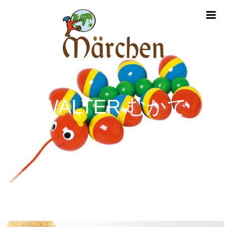
m
WALTER むかで