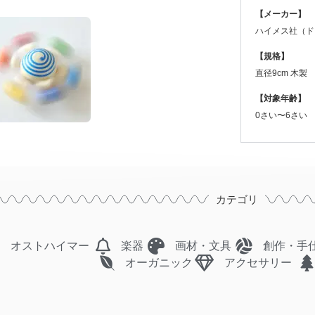
【メーカー】
ハイメス社（ド
【規格】
直径9cm 木製
【対象年齢】
0さい〜6さい
カテゴリ
オストハイマー
楽器
画材・文具
創作・手
オーガニック
アクセサリー