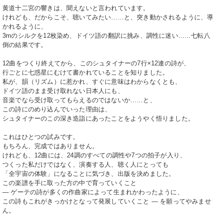
黄道十二宮の響きは、聞えないと言われています。
けれども、だからこそ、聴いてみたい……と、突き動かされるように、導
かれるように、
3mのシルクを12枚染め、ドイツ語の翻訳に挑み、調性に迷い……七転八
倒の結果です。
12曲をつくり終えてから、このシュタイナーの7行×12連の詩が、
行ごとに七惑星にむけて書かれていることを知りました。
私が、韻（リズム）に惹かれ、すぐに意味はわからなくとも、
ドイツ語のまま受け取れない日本人にも、
音楽でなら受け取ってもらえるのではないか……と、
この詩にのめり込んでいった理由は、
シュタイナーのこの深き造詣にあったことをようやく悟りました。
これはひとつの試みです。
もちろん、完成ではありません。
けれども、12曲には、24調のすべての調性や7つの拍子が入り、
つくった私だけではなく、演奏する人、聴く人にとっても
「全宇宙の体験」になることに気づき、出版を決めました。
この楽譜を手に取った方の中で育っていくこと
― ゲーテの詩が多くの作曲家によって生まれかわったように、
この詩もこれがきっかけとなって発展していくこと ― を願ってやみませ
ん。