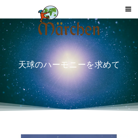
m
天球のハーモニーを求めて