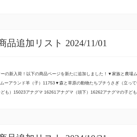
品追加リスト 2024/11/01
ーの新入荷！以下の商品ページを新たに追加しました！▼家族と農場ムー
52ムーアランド羊（子）11753▼森と草原の動物たちブチうさぎ（立ってい
ども）15023アナグマ 16261アナグマ（頭下）16262アナグマの子ど