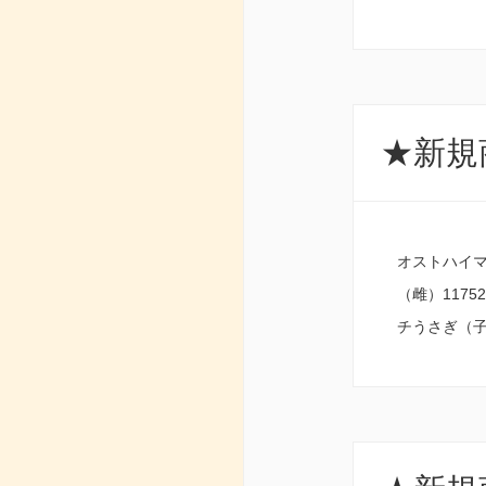
★新規商
オストハイマ
（雌）117
チうさぎ（子