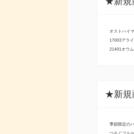
★新規商
オストハイマ
17003アラ
21401オウム
★新規商
季節限定の
つろぐフルー