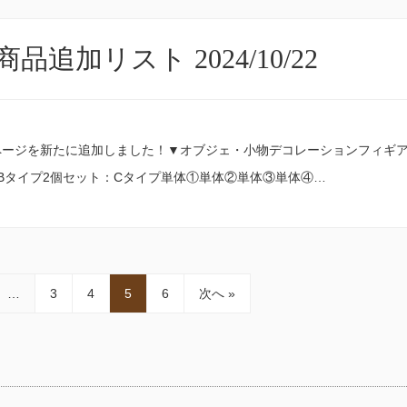
品追加リスト 2024/10/22
ージを新たに追加しました！▼オブジェ・小物デコレーションフィギア
Bタイプ2個セット：Cタイプ単体①単体②単体③単体④…
…
3
4
5
6
次へ »