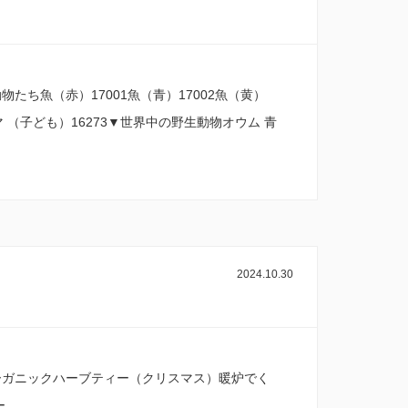
ち魚（赤）17001魚（青）17002魚（黄）
マ （子ども）16273▼世界中の野生動物オウム 青
2024.10.30
ーガニックハーブティー（クリスマス）暖炉でく
ー…