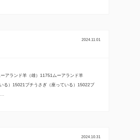
2024.11.01
アランド羊（雄）11751ムーアランド羊
る）15021ブチうさぎ（座っている）15022ブ
も…
2024.10.31