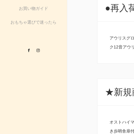
●再入荷
お買い物ガイド
おもちゃ選びで迷ったら
アウリスグロ
ク12音アウ
Facebook
Instagram
★新規商
オストハイ
き歩哨舎扉