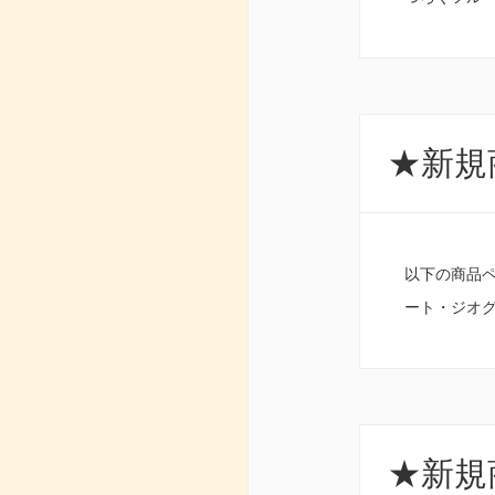
★新規商
以下の商品
ート・ジオ
★新規商