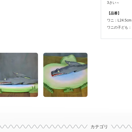
3さい～
【品番】
ワニ：L24.5cm
ワニの子ども：L
カテゴリ