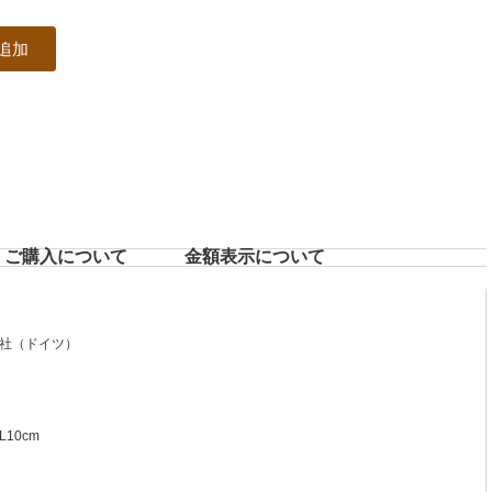
追加
ご購入について
⾦額表⽰について
社（ドイツ）
10cm