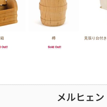
宝箱
樽
見張り台付
メルヒェン