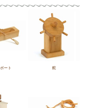
ぎボート
舵