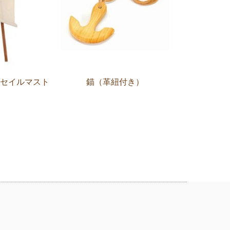
きセイルマスト
錨（革紐付き）