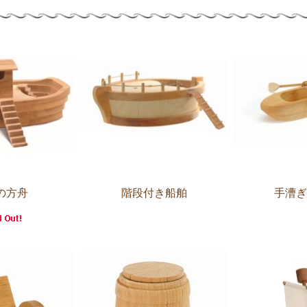
の方舟
階段付き船舶
手漕