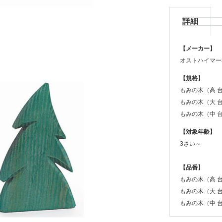
詳細
【メーカー】
オストハイマー
【規格】
もみの木（高 
もみの木（大 台
もみの木（中 
【対象年齢】
3さい～
【品番】
もみの木（高 台
もみの木（大 台
もみの木（中 台