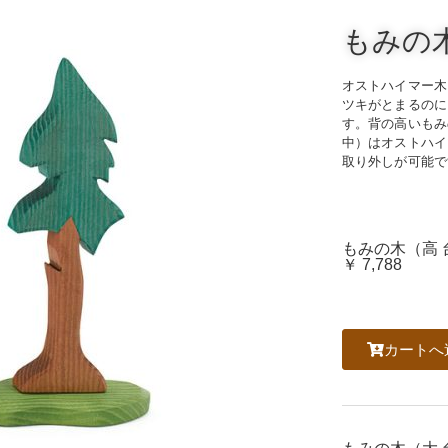
もみの
オストハイマー木
ツキがとまるのに
す。背の高いもみ
中）はオストハイ
取り外しが可能で
もみの木（高 
￥ 7,788
カートへ