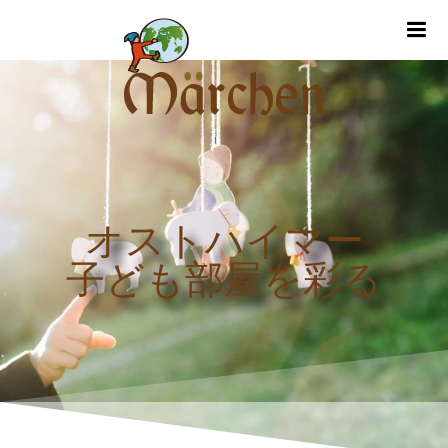
m
オストハイマー
子ども部屋を彩る