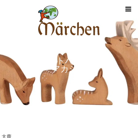
m
オストハイマー
アカシカ
大鹿