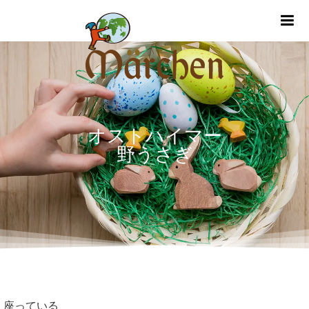
m
オストハイマー
野うさぎ
座っている