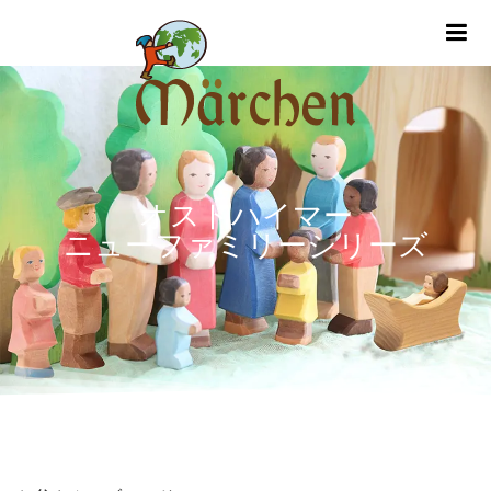
m
オストハイマー
ニューファミリーシリーズ