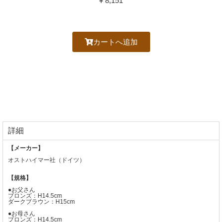
¥ 8,151
カートへ追加
詳細
【メーカー】
オストハイマー社（ドイツ）
【規格】
●お父さん
ブロンズ：H14.5cm
ダークブラウン：H15cm
●お母さん
ブロンズ：H14.5cm