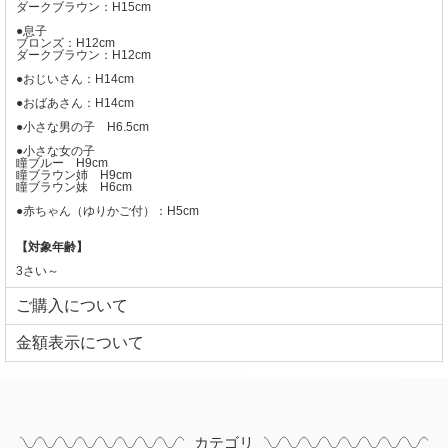
ダークブラウン：H15cm
●息子
ブロンズ：H12cm
ダークブラウン：H12cm
●おじいさん：H14cm
●おばあさん：H14cm
●
小さな男の子 H6.5cm
●
小さな女の子
瞳ブルー
H9cm
瞳ブラウン姉
H9cm
瞳ブラウン妹 H6cm
●赤ちゃん（ゆりかご付）：H5cm
【対象年齢】
3さい～
ご購入について
⾦額表⽰について
カテゴリ