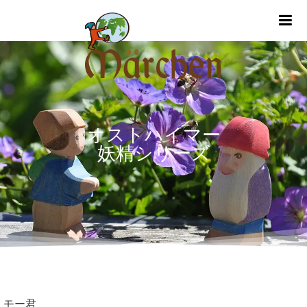
m
オストハイマー
妖精シリーズ
モー君