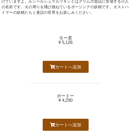
けていますよ。ルンペルシュテルツキンとはグリムの昔話に登場する小人
の名前です。火の周りを飛び跳ねているポージングの妖精です。オストハ
イマーの妖精たちと童話の世界をお楽しみください。
モー君
¥ 5,126
カートへ追加
ボードー
¥ 4,290
カートへ追加