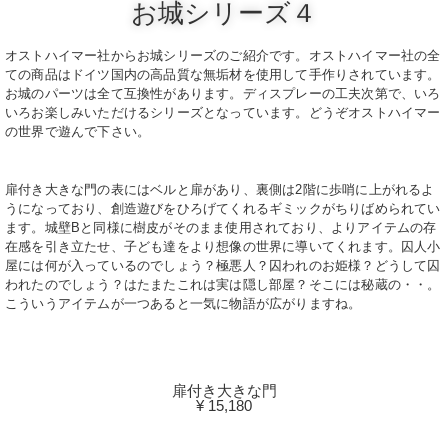
お城シリーズ４
オストハイマー社からお城シリーズのご紹介です。オストハイマー社の全
ての商品はドイツ国内の高品質な無垢材を使用して手作りされています。
お城のパーツは全て互換性があります。ディスプレーの工夫次第で、いろ
いろお楽しみいただけるシリーズとなっています。どうぞオストハイマー
の世界で遊んで下さい。
扉付き大きな門の表にはベルと扉があり、裏側は2階に歩哨に上がれるよ
うになっており、創造遊びをひろげてくれるギミックがちりばめられてい
ます。城壁Bと同様に樹皮がそのまま使用されており、よりアイテムの存
在感を引き立たせ、子ども達をより想像の世界に導いてくれます。囚人小
屋には何が入っているのでしょう？極悪人？囚われのお姫様？どうして囚
われたのでしょう？はたまたこれは実は隠し部屋？そこには秘蔵の・・。
こういうアイテムが一つあると一気に物語が広がりますね。
扉付き大きな門
¥ 15,180