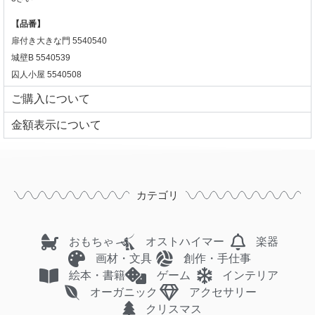
【品番】
扉付き大きな門 5540540
城壁B 5540539
囚人小屋 5540508
ご購入について
⾦額表⽰について
カテゴリ
おもちゃ
オストハイマー
楽器
画材・文具
創作・手仕事
絵本・書籍
ゲーム
インテリア
オーガニック
アクセサリー
クリスマス