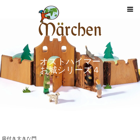
m
オストハイマー
お城シリーズ４
扉付き大きな門