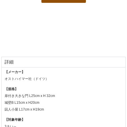
詳細
【メーカー】
オストハイマー社（ドイツ）
【規格】
扉付き大きな門 L25cm x H 32cm
城壁B L15cm x H20cm
囚人小屋 L17cm x H19cm
【対象年齢】
3さい～