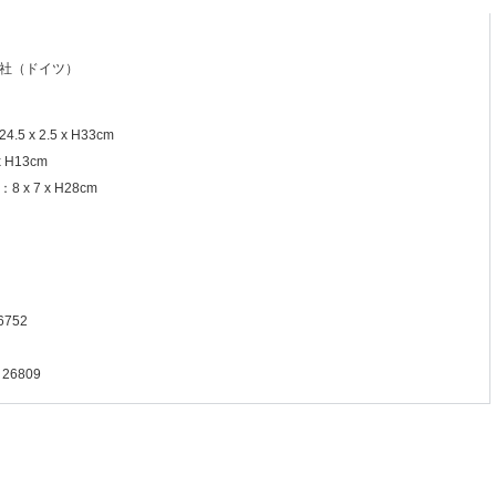
社（ドイツ）
 x 2.5 x H33cm
 H13cm
x 7 x H28cm
752
6809