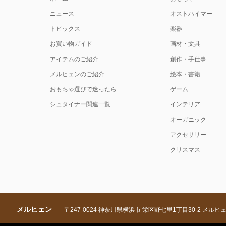
ニュース
オストハイマー
トピックス
楽器
お買い物ガイド
画材・文具
アイテムのご紹介
創作・手仕事
メルヒェンのご紹介
絵本・書籍
おもちゃ選びで迷ったら
ゲーム
シュタイナー関連一覧
インテリア
オーガニック
アクセサリー
クリスマス
メルヒェン
〒247-0024 神奈川県横浜市 栄区野七里1丁目30-2 メルヒ