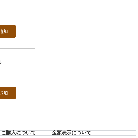
追加
舎
追加
ご購入について
⾦額表⽰について