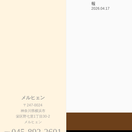
報
2026.04.17
メルヒェン
〒247-0024
神奈川県横浜市
栄区野七里1丁目30-2
メルヒェン
045-892-2601