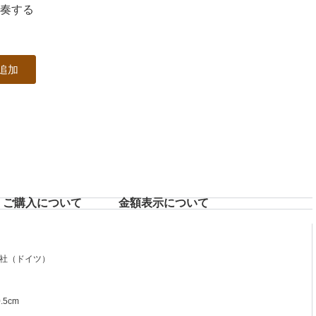
演奏する
追加
ご購入について
⾦額表⽰について
社（ドイツ）
.5cm