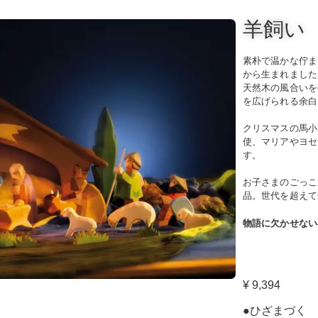
羊飼い
素朴で温かな佇ま
から生まれました
天然木の風合いを
を広げられる余白
クリスマスの馬小
使、マリアやヨセ
す。
お子さまのごっこ
品。世代を超えて
物語に欠かせない
¥ 9,394
●ひざまづく