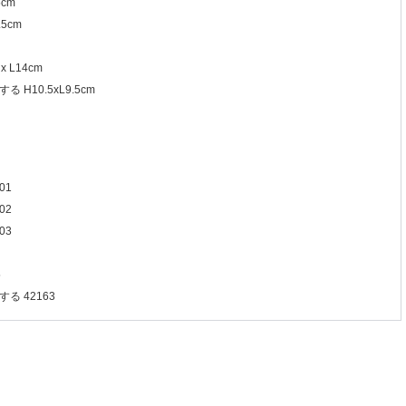
cm
5cm
 L14cm
 H10.5xL9.5cm
01
02
03
5
る 42163