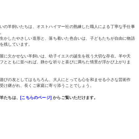
いの羊飼いたちは、オストハイマー社の熟練した職人による丁寧な手仕事
。
生かしたやさしい造形と、落ち着いた色合いは、子どもたちが自由に物語
を残しています。
屋に欠かせない羊飼いは、幼子イエスの誕生を祝う大切な存在。羊や天
フとともに並べれば、静かな祈りと喜びに満ちた情景が浮かび上がりま
遊びの友としてはもちろん、大人にとっても心を和ませる小さな芸術作
受け継がれ、長くご家庭に寄り添うことでしょう。
羊たちは、
[こちらのページ]
からご覧いただけます。