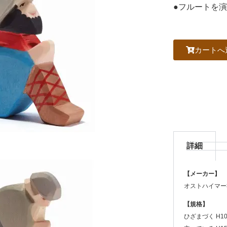
●フルートを
カートへ
詳細
【メーカー】
オストハイマー
【規格】
ひざまづく H10