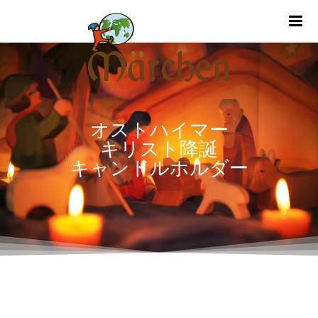
m
オストハイマー
キリスト降誕
キャンドルホルダー