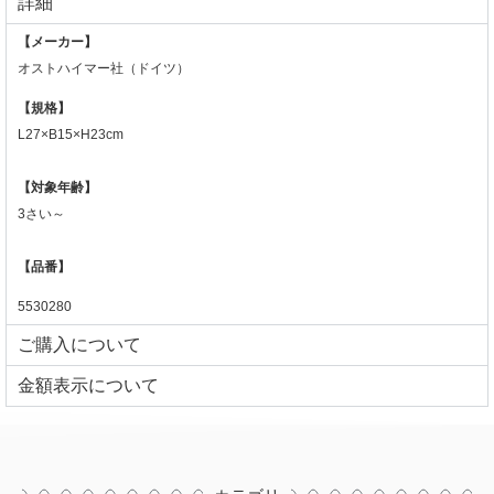
詳細
【メーカー】
オストハイマー社（ドイツ）
【規格】
L27×B15×H23cm
【対象年齢】
3さい～
【品番】
5530280
ご購入について
⾦額表⽰について