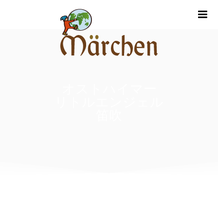
m
オストハイマー
リトルエンジェル
笛吹