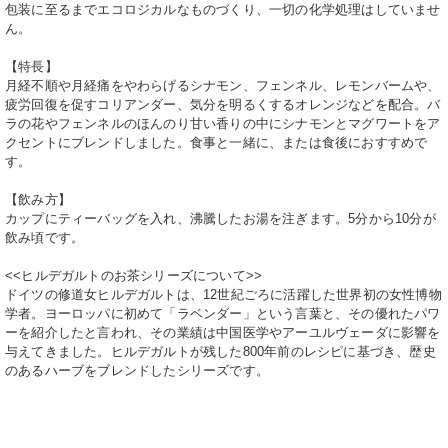
包装に至るまでエコロジカルなものづくり、一切の化学処理はしていませ
ん。
【特長】
月経不順や月経痛をやわらげるシナモン、フェンネル、レモンバームや、
疲労回復を促すコリアンダー、気分を明るくするオレンジなどを配合。
バ
ラの花やフェンネルのほんのり甘い香りの中にシナモンとマグワートをア
クセントにブレンドしました。
食事と一緒に、または食後におすすめで
す。
【飲み方】
カップにティーバッグを入れ、沸騰したお湯を注ぎます。
5分から10分が
飲み頃です。
<<ヒルデガルトのお茶シリーズについて>>
ドイツの修道女ヒルデガルトは、12世紀ごろに活躍した世界初の女性博物
学者。
ヨーロッパに初めて「ラベンダー」という言葉と、その優れたパワ
ーを紹介したと言われ、その業績は中国医学やアーユルヴェーダに影響を
与えてきました。
ヒルデガルトが残した800年前のレシピに基づき、歴史
のあるハーブをブレンドしたシリーズです。