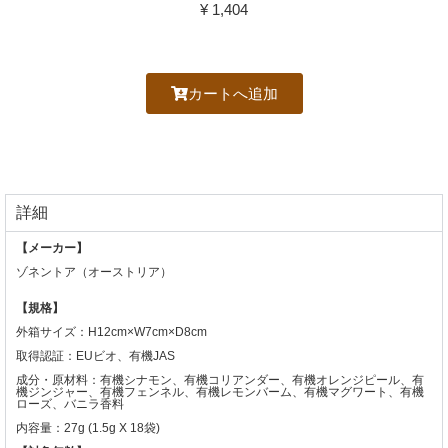
¥ 1,404
カートへ追加
詳細
【メーカー】
ゾネントア（オーストリア）
【規格】
外箱サイズ：H12cm×W7cm×D8cm
取得認証：EUビオ、有機JAS
成分・原材料：有機シナモン、有機コリアンダー、有機オレンジピール、有
機ジンジャー、有機フェンネル、有機レモンバーム、有機マグワート、有機
ローズ、バニラ香料
内容量：27g (1.5g X 18袋)