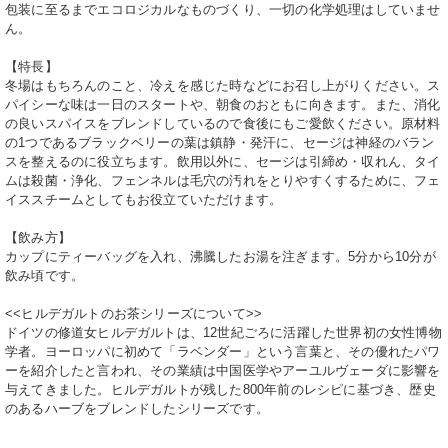
包装に至るまでエコロジカルなものづくり、一切の化学処理はしていませ
ん。
【特長】
冬場はもちろんのこと、冷えを感じた時などにお召し上がりください。
ス
パイシーな味は一日のスタートや、朝食のおともに向きます。また、消化
の良いスパイスをブレンドしているので食後にもご愛飲ください。
原材料
の1つであるブラックベリーの葉は鎮静・発汗に、セージは神経のバラン
スを整えるのに役立ちます。
飲用以外に、セージは引締め・収れん、タイ
ムは殺菌・浄化、フェンネルは毛穴の汚れをとりやすくするために、
フェ
イススチームとしてもお役立ていただけます。
【飲み方】
カップにティーバッグを入れ、沸騰したお湯を注ぎます。
5分から10分が
飲み頃です。
<<ヒルデガルトのお茶シリーズについて>>
ドイツの修道女ヒルデガルトは、12世紀ごろに活躍した世界初の女性博物
学者。
ヨーロッパに初めて「ラベンダー」という言葉と、その優れたパワ
ーを紹介したと言われ、その業績は中国医学やアーユルヴェーダに影響を
与えてきました。
ヒルデガルトが残した800年前のレシピに基づき、歴史
のあるハーブをブレンドしたシリーズです。