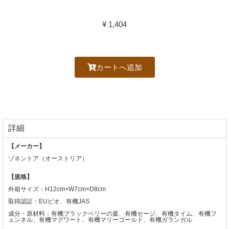
¥ 1,404
カートへ追加
詳細
【メーカー】
ゾネントア（オーストリア）
【規格】
外箱サイズ：H12cm×W7cm×D8cm
取得認証：EUビオ、有機JAS
成分・原材料：有機ブラックベリーの葉、有機セージ、有機タイム、有機フ
ェンネル、有機マグワート、有機マリーゴールド、有機ガランガル