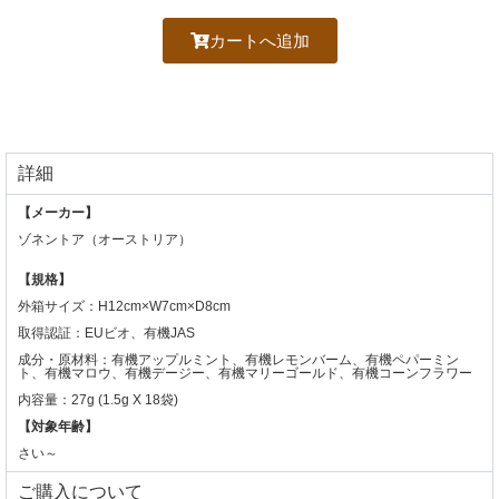
カートへ追加
詳細
【メーカー】
ゾネントア（オーストリア）
【規格】
外箱サイズ：H12cm×W7cm×D8cm
取得認証：EUビオ、有機JAS
成分・原材料：有機アップルミント、有機レモンバーム、有機ペパーミン
ト、有機マロウ、有機デージー、有機マリーゴールド、有機コーンフラワー
内容量：27g (1.5g X 18袋)
【対象年齢】
さい～
ご購入について