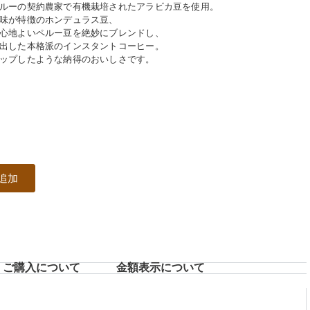
ルーの契約農家で有機栽培されたアラビカ豆を使用。
味が特徴のホンデュラス豆、
心地よいペルー豆を絶妙にブレンドし、
出した本格派のインスタントコーヒー。
ップしたような納得のおいしさです。
追加
ご購入について
⾦額表⽰について