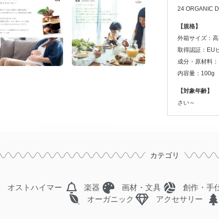
24 ORGANIC
【規格】
外箱サイズ：高さ
取得認証：EUビ
成分・原材料：
内容量：100g
【対象年齢】
さい～
カテゴリ
オストハイマー
楽器
画材・文具
創作・手
オーガニック
アクセサリー