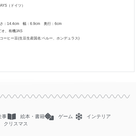
 DAYS（ドイツ）
：14.4cm 幅：6.9cm 奥行：6cm
オ、有機JAS
コーヒー豆(生豆生産国名:ペルー、ホンデュラス)
仕事
絵本・書籍
ゲーム
インテリア
クリスマス