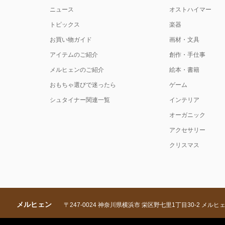
ニュース
オストハイマー
トピックス
楽器
お買い物ガイド
画材・文具
アイテムのご紹介
創作・手仕事
メルヒェンのご紹介
絵本・書籍
おもちゃ選びで迷ったら
ゲーム
シュタイナー関連一覧
インテリア
オーガニック
アクセサリー
クリスマス
メルヒェン
〒247-0024 神奈川県横浜市 栄区野七里1丁目30-2 メルヒ