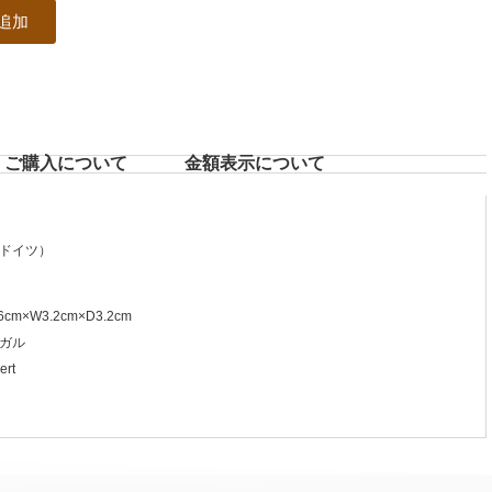
追加
ご購入について
⾦額表⽰について
ドイツ）
cm×W3.2cm×D3.2cm
ガル
rt