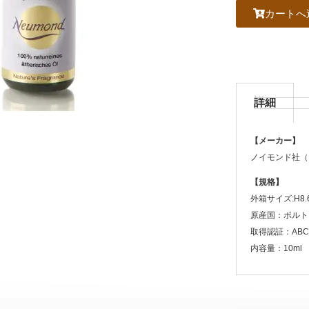
カートへ
詳細
【メーカー】
ノイモンド社（
【規格】
外箱サイズ:H8.6
原産国：ポルト
取得認証：ABCe
内容量：10ml