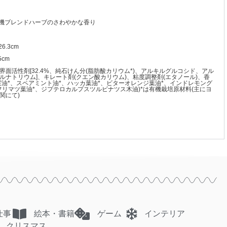
有機ブレンドハーブのさわやかな香り
26.3cm
5cm
界面活性剤[32.4%、純石けん分(脂肪酸カリウム*)、アルキルグルコシド、アル
ルナトリウム]、キレート剤(クエン酸カリウム)、粘度調整剤(エタノール)、香
実油*、スペアミント油*、ハッカ葉油*、ビターオレンジ葉油*、インドレモング
フリマツ葉油*、ジプテロカルプスツルビナツス木油)*は有機栽培原材料(主にヨ
関にて)
仕事
絵本・書籍
ゲーム
インテリア
クリスマス