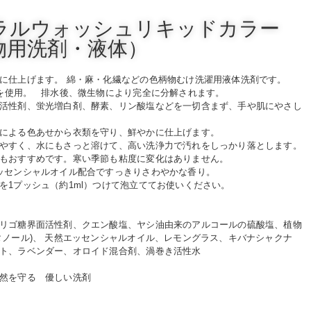
ラルウォッシュリキッドカラー
物用洗剤・液体）
に仕上げます。 綿・麻・化繊などの色柄物むけ洗濯用液体洗剤です。
料を使用。 排水後、微生物により完全に分解されます。
活性剤、蛍光増白剤、酵素、リン酸塩などを一切含まず、手や肌にやさし
による色あせから衣類を守り、鮮やかに仕上げます。
やすく、水にもさっと溶けて、高い洗浄力で汚れをしっかり落とします。
もおすすめです。寒い季節も粘度に変化はありません。
エッセンシャルオイル配合ですっきりさわやかな香り。
を1プッシュ（約1ml）つけて泡立ててお使いください。
リゴ糖界面活性剤、クエン酸塩、ヤシ油由来のアルコールの硫酸塩、植物
タノール)、 天然エッセンシャルオイル、レモングラス、キバナシャクナ
ト、ラベンダー、オロイド混合剤、渦巻き活性水
然を守る 優しい洗剤