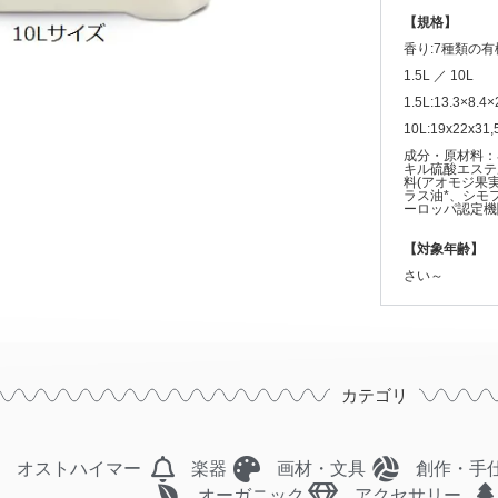
【規格】
香り:7種類の
1.5L ／ 10L
1.5L:13.3×8.4×
10L:19x22x31,
成分・原材料：
キル硫酸エステ
料(アオモジ果
ラス油*、シモ
ーロッパ認定機
【対象年齢】
さい～
カテゴリ
オストハイマー
楽器
画材・文具
創作・手
オーガニック
アクセサリー