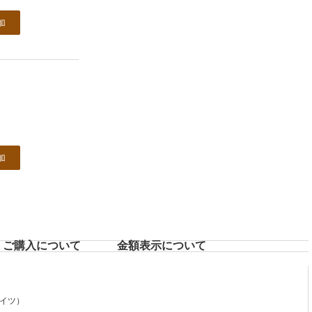
加
加
ご購入について
⾦額表⽰について
イツ）