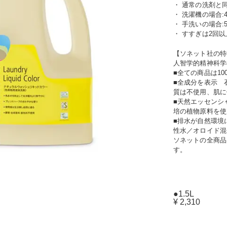
・ 通常の洗剤と
・ 洗濯機の場合:4
・ 手洗いの場合:
・ すすぎは2回
【ソネット社の特
人智学的精神科学
■全ての商品は1
■全成分を表示 
質は不使用、肌に
■天然エッセンシ
培の植物原料を使
■排水が自然環境
性水／オロイド混
ソネットの全商品は、
す。
●1.5L
¥ 2,310