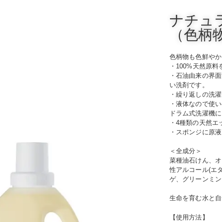
ナチュ
（色柄
色柄物も色鮮やか
・100%天然原
・石油由来の界面
い洗剤です。
・繰り返しの洗濯
・液体なので使い
ドラム式洗濯機に
・4種類の天然
・スポンジに原液
＜全成分＞
菜種油石けん、オ
性アルコール(エ
ゲ、グリーンミン
生命を育む水と自
【使用方法】