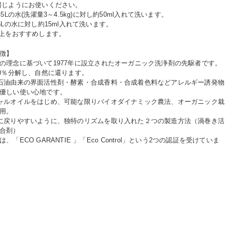
同じようにお使いください。
5Lの水(洗濯量3～4.5kg)に対し約50ml入れて洗います。
5Lの水に対し約15ml入れて洗います。
以上をおすすめします。
徴】
の理念に基づいて1977年に設立されたオーガニック洗浄剤の先駆者です。
00％分解し、自然に還ります。
石油由来の界面活性剤・酵素・合成香料・合成着色料などアレルギー誘発物
優しい使い心地です。
ャルオイルをはじめ、可能な限りバイオダイナミック農法、オーガニック栽
用。
に戻りやすいように、独特のリズムを取り入れた２つの製造方法（渦巻き活
合剤）
「ECO GARANTIE 」「Eco Control」という2つの認証を受けていま