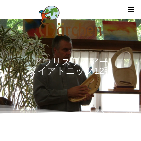
m
アウリスライアー
ダイアトニック12弦