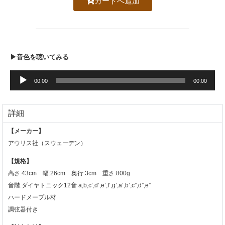
カートへ追加
▶音色を聴いてみる
音
声
00:00
00:00
プ
レ
ー
詳細
ヤ
ー
【メーカー】
アウリス社（スウェーデン）
【規格】
高さ:43cm 幅:26cm 奥行:3cm 重さ:800g
音階:ダイヤトニック12音 a,b,c’,d’,e’,f’,g’,a’,b’,c”,d”,e”
ハードメープル材
調弦器付き