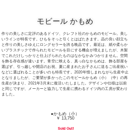
モビール かもめ
作りの美しさに定評のあるドイツ、クレフト社のかもめのモビール。美し
いラインが特長です。ひもをそっと引くとはばたきます。品の良い顔立ち
と作りの美しさゆえにロングセラーを誇る晩品です。最近は、紙や柔らか
いプラスチックで作られたモビールを目にする機会が増えましたが、木製
でこれだけしっかりと仕上げられたものはなかなかみつかりません。空間
を飾る存在感が違います。青空に映える、真っ白なかもめは、飾る部屋を
選ばず、引っ越しや開店のお祝、夏に産まれたお子さんに送るご出産祝い
などに選ばれることが多いのも特長です。2020年惜しまれながら生産中止
となりましたが、ご要望が多かったこのモビールかもめ（小）（中）の再
生産が決まり、2021年3月末に復活いたしました。デザインや仕様は以前
と同じですが、メーカーと協力して生産に携わるドイツ内の工房が変わり
ました。
●かもめ（小）
￥ 13,750