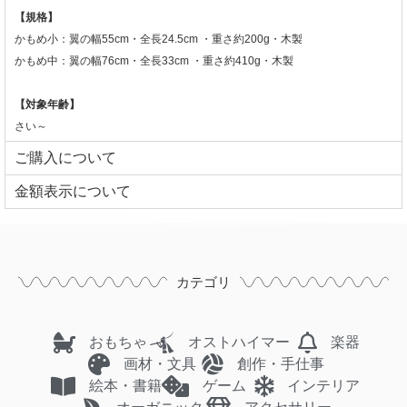
【規格】
かもめ小：翼の幅55cm・全長24.5cm ・重さ約200g・木製
かもめ中：翼の幅76cm・全長33cm ・重さ約410g・木製
【対象年齢】
さい～
ご購入について
⾦額表⽰について
カテゴリ
おもちゃ
オストハイマー
楽器
画材・文具
創作・手仕事
絵本・書籍
ゲーム
インテリア