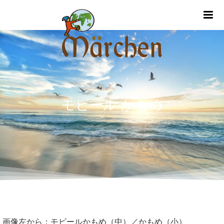
m
モビール かもめ
画像左から：モビールかもめ（中）／かもめ（小）