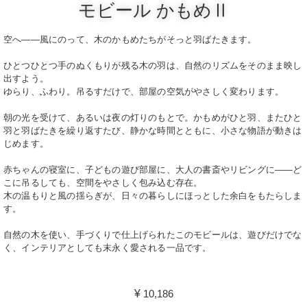
モビール かもめⅡ
空へ――風にのって、木のかもめたちがそっと羽ばたきます。
ひとつひとつ手のぬくもりが残る木の羽は、自然のリズムをそのまま映し
出すよう。
ゆらり、ふわり。吊るすだけで、部屋の空気がやさしく変わります。
朝の光を受けて、あるいは夜の灯りのもとで。かもめがひと羽、またひと
羽と羽ばたきを繰り返すたび、静かな時間とともに、小さな物語が動きは
じめます。
赤ちゃんの寝室に、子どもの遊び部屋に、大人の書斎やリビングに――ど
こに吊るしても、空間をやさしく包み込む存在。
木の温もりと風の揺らぎが、日々の暮らしにほっとした余白をもたらしま
す。
自然の木を使い、手づくりで仕上げられたこのモビールは、遊びだけでな
く、インテリアとしても末永く愛される一品です。
¥
10,186