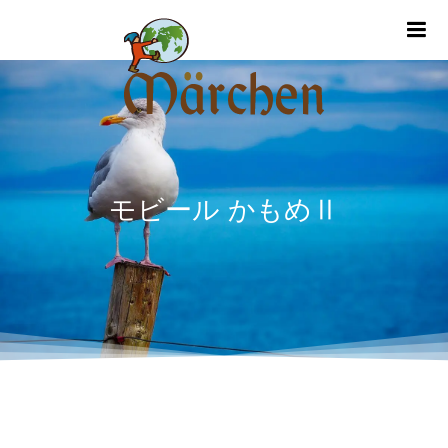
m
モビール かもめⅡ