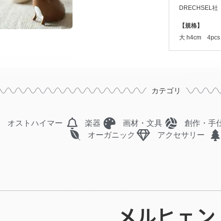
DRECHSEL
【規格】
大 h4cm 4pcs
カテゴリ
オストハイマー
楽器
画材・文具
創作・手
オーガニック
アクセサリー
メルヒェン