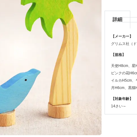
詳細
【メーカー】
グリムス社（ド
【規格】
天使H8cm、星H
ピンクの花H6c
イルカH5cm、
月H6cm、黒猫H
【対象年齢】
14さい～