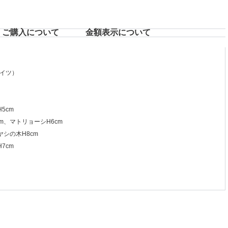
ご購入について
⾦額表⽰について
イツ）
5cm
m、マトリョーシH6cm
ヤシの木H8cm
7cm