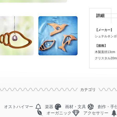
詳細
【メーカー】
シュテルネンガ
【規格】
木製直径13cm
クリスタル20m
カテゴリ
オストハイマー
楽器
画材・文具
創作・手
オーガニック
アクセサリー