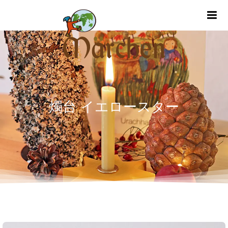
m
燭台 イエロースター