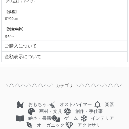
グリム社（ドイツ）
【規格】
直径9cm
【対象年齢】
さい～
ご購入について
⾦額表⽰について
カテゴリ
おもちゃ
オストハイマー
楽器
画材・文具
創作・手仕事
絵本・書籍
ゲーム
インテリア
オーガニック
アクセサリー