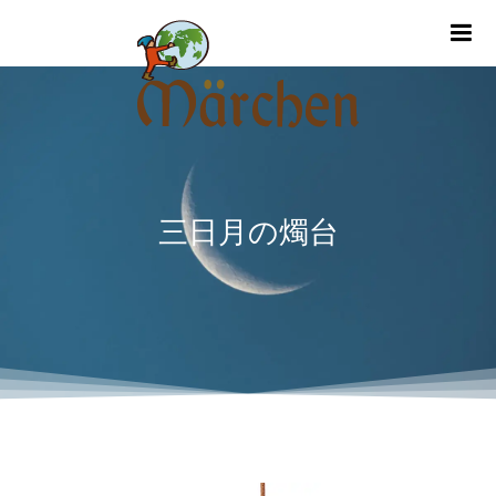
m
三日月の燭台