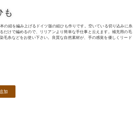
ひも
1本の紐を編み上げるドイツ版の組ひも作りです。空いている切り込みに糸
るだけで編めるので、リリアンより簡単な手仕事と云えます。補充用の毛
染毛糸などをお使い下さい。良質な自然素材が、手の感覚を優しくリード
追加