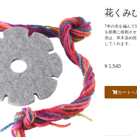
花くみ
7本の糸を編んで
を順番に移動させ
糸は、草木染め段
してくれます。
¥ 1,540
カートへ