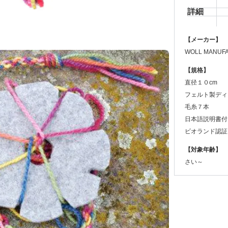
詳細
【メーカー】
WOLL MANU
【規格】
直径１０cm
フェルト製ディ
毛糸７本
日本語説明書付
ビオランド認証
【対象年齢】
さい～