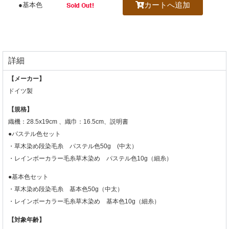
カートへ追加
●基本色
詳細
【メーカー】
ドイツ製
【規格】
織機：28.5x19cm 、織巾：16.5cm、説明書
●パステル色セット
・草木染め段染毛糸 パステル色50g (中太）
・レインボーカラー毛糸草木染め パステル色10g（細糸）
●基本色セット
・草木染め段染毛糸 基本色50g（中太）
・レインボーカラー毛糸草木染め 基本色10g（細糸）
【対象年齢】